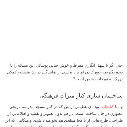
حتي اگر با سهل انگاري مفرط و خوش خيالي پوشالي اين مساله را نا
ديده بگيريم، جمع كردن تمام يا بخشي از نمايندگان در يك منطقه، كمكي
بزرگ به توپخانه دشمن است!!
ساختمان سازی کنار میراث فرهنگی
و اما
كتابخانه
. توده ي عظيمي از بتن كه در كنار مسجد-مدرسه تاريخي
مطهري در حال ساخت است. باز هم بدون تصوير و نقشه و اطلاعاتي از
طراحي. طرح هايي از نا كجا منتقدي هم نخواهند داشت. و هنگامی که اين
حجم بتن كامل شد ديگر بازگشتي نخواهد داشت.
66 میلیارد تومان برآورد