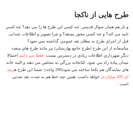
طرح هایی از ناکجا
و باز هم همان سوال قديمي: چه كسي اين طرح ها را مي دهد؟ چه كسي
تاييد مي كند؟ و چه كسي مجوز ميدهد؟ و چرا تصوير و اطلاعات چندانی
قبل از اجراي طرح به مظان نقد عمومي گذاشته نمي شود؟
متاسفانه از اين طرح (طرح جامع بهارستان) نيز مانند طرح هاي متعدد
ديگر شهرداري اطلاعات زيادي در دسترس نيست.
فقط مي دانيم
احتمالا
ميدان پياده راه مي شود، كتابخانه بزرگي به مجلس مي دهند و البته خانه
هاي نمايندگان هم يكجا ساخته مي شود(200 واحد). ضمنا این طرح ه
زینه
ای 400 میلیاردی
خواهد داشت. همين چند خط هم به شدت نقد شدني
است :