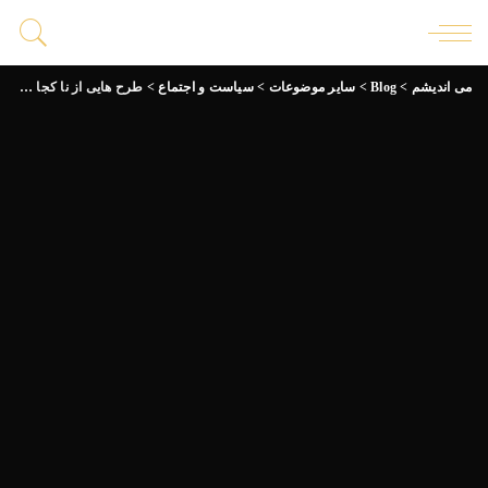
می اندیشم
>
Blog
>
سایر موضوعات
>
سیاست و اجتماع
>
طرح هایی از نا کجا 3 : میدان بهارستان ؛ چه کسی پاسخگو خواهد بود؟!