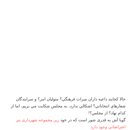
حالا كجايند داعيه داران ميراث فرهنگي؟ متوليان امر؟ و سرايندگان
شعارهاي انتخاباتي؟ اشكالي ندارد، به مجلس شكايت مي بريم، اما از
كدام نهاد؟ از مجلس؟!
گویا آش به قدری شور است که در خود
زیر مجموعه شهرداری نیز
اعتراضاتی وجود دارد
.