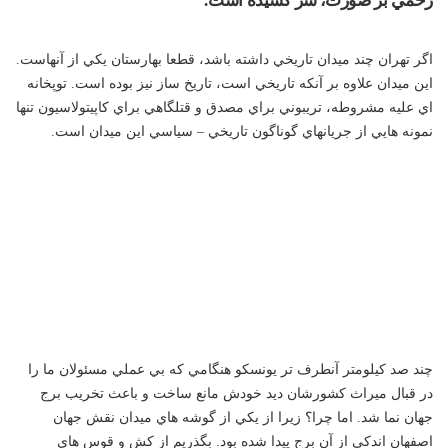
زخمي بر صورت، سر كشيده است.
اگر تهران چند ميدان تاريخي داشته باشد، قطعا بهارستان يكي از آنهاست.
اين ميدان علاوه بر آنكه تاريخي است، تاريخ ساز نيز بوده است. توپخانه
اي عليه مشروطه، تريبوني براي مصدق و قتلگاهي براي كاپيتولاسيون تنها
نمونه هايي از جريانهاي گوناگون تاريخي – سياسي اين ميدان است.
چند صد كيلومتر آنطرف تر يونسكو هنگامي كه بي عملي مسئولان ما را
در قبال ميراث كشورشان ديد خودش مانع ساخت و باعث تخريب برج
جهان نما شد. اما چرا؟ زيرا از يكي از گوشه هاي ميدان نقش جهان
اصفهان اندكي از آن برج پيدا شده بود. بگذريم از كش و قوس هاي