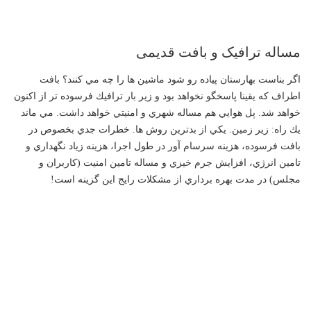
مساله ترافیک و بافت قدیمی
اگر بناست بهارستان پياده رو شود ماشين ها را چه مي كنند؟ بافت
اطراف كه يقينا پاسخگو نخواهد بود و زير بار ترافيك فرسوده تر از اكنون
خواهد شد. پل هوايي هم مساله شهري و امنيتي خواهد داشت. مي ماند
يك راه: زير زمين. يكي از بدترين روش ها. خطرات جدي بخصوص در
بافت فرسوده، هزينه سرسام آور در طول اجرا، هزينه زياد نگهداري و
تامين انرژي، افزايش جرم خيزي و مساله تامين امنيت (كاربران و
مجلس) در مدت بهره برداري از مشكلات رايج اين گزينه است!