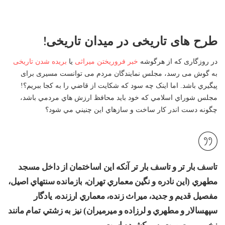
طرح های تاریخی در میدان تاریخی!
در روزگاری که از هرگوشه
خبر فروریختن میراثی
یا
بریده شدن تاریخی
به گوش می رسد، مجلس نمایندگان مردم می توانست مسیری برای
پيگيري باشد. اما اینک چه سود كه شكايت از قاضي را به كجا ببريم؟!
مجلس شوراي اسلامي كه خود بايد محافظ ارزش هاي مردمي باشد،
چگونه دست اندر کار ساخت و سازهاي اين چنيني مي شود؟
تاسف بار تر و تاسف بار تر آنكه این اساختمان از داخل مسجد
مطهري (اين نادره و نگين معماري تهران، بازمانده سنتهاي اصيل،
مفصيل قديم و جديد، ميراث زنده، معماري ارزنده، يادگار
سپهسالار و مطهري و لرزاده و ميرميران) نيز به زشتي تمام مانند