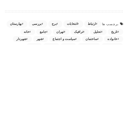
ارتباط
انتخابات
برج
بررسی
بهارستان
برچسب ها
تاریخ
تحلیل
ترافیک
تهران
جامع
خانه
خانواده
ساختمان
سیاست و اجتماع
شهر
شهردار
شهرداری
شهرسازی
شورا
طبقه
طرح
طرح هایی از ناکجا
فاصله
فرهنگ و دین
قدرت
مجلس
مردم
مسئول
معماري
معماری
میدان
نقد
نماینده
پیاده
کتابخانه
چه حسی دارید؟
0
0
0
0
0