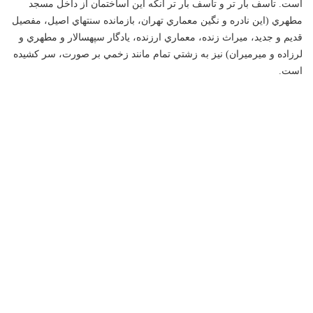
است. تاسف بار تر و تاسف بار تر آنكه این اساختمان از داخل مسجد
مطهري (اين نادره و نگين معماري تهران، بازمانده سنتهاي اصيل، مفصيل
قديم و جديد، ميراث زنده، معماري ارزنده، يادگار سپهسالار و مطهري و
لرزاده و ميرميران) نيز به زشتي تمام مانند زخمي بر صورت، سر كشيده
است.