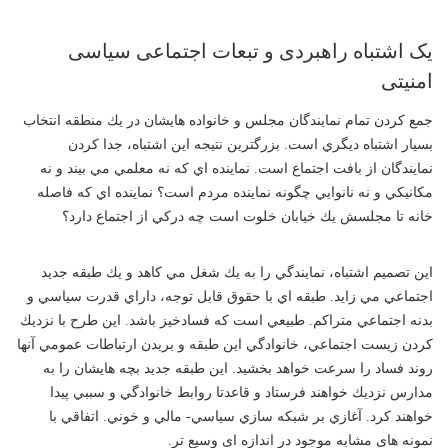
یک اشتباه راهبردی و تبعات اجتماعی سیاسی
امنیتی
جمع كردن تمام نمايندگان مجلس و خانواده هايشان در يك منطقه انتخاب
بسيار اشتباه ديگري است. بزرگترين نتيجه اين اشتباه، جدا كردن
نمايندگان از بافت اجتماع است. نماينده اي كه نه معلمي مي بيند و نه
مكانيكي و نه نانوايي چگونه نماينده مردم است؟ نماينده اي كه فاصله
خانه تا مجلسش يك خيابان خلوت است چه دركي از اجتماع دارد؟
اين تصميم اشتباه، نمايندگي را به يك شغل مي كاهد و يك طبقه جديد
اجتماعي مي زايد. طبقه اي با حقوق قابل توجه، داراي قدرت سياسي و
بدنه اجتماعي متراكم. طبيعي است كه فسادخيز باشد. اين طرح با نزديك
كردن زيست اجتماعي، خانوادگي اين طبقه و بريدن ارتباطات عمومي آنها
روند فساد را سرعت خواهد بخشيد. اين طبقه جديد بچه هايشان را به
مدارس نزديك خواهند فرستاد و قاعدتا روابط خانوادگي و سببي پيدا
خواهند كرد. آغازي بر شبكه سازي سياسي- مالي و خوني. اتفاقي با
نمونه های مشابه موجود در اندازه ای وسیع تر.