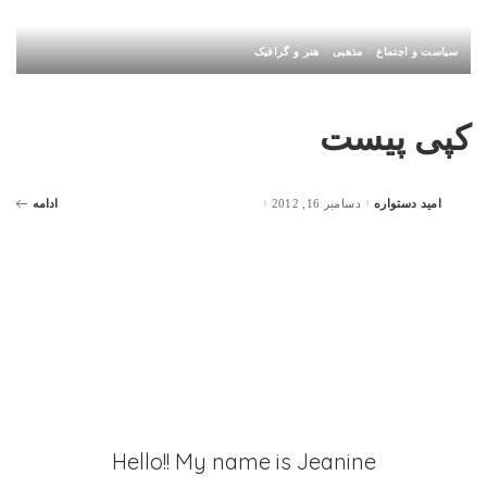
سیاست و اجتماع
مذهبی
هنر و گرافیک
کپی پیست
امید دستواره
دسامبر 16, 2012
ادامه
Posted
by
Hello!! My name is Jeanine