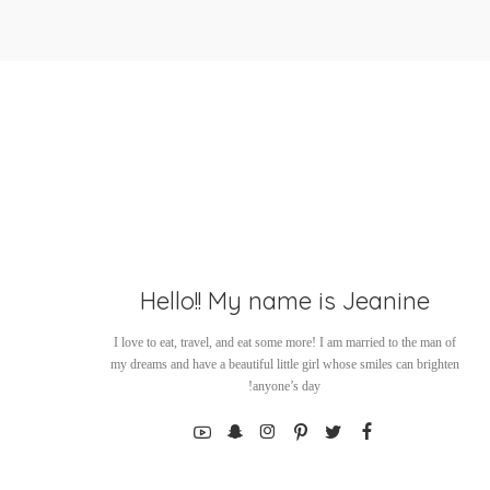
Hello!! My name is Jeanine
I love to eat, travel, and eat some more! I am married to the man of
my dreams and have a beautiful little girl whose smiles can brighten
anyone’s day!