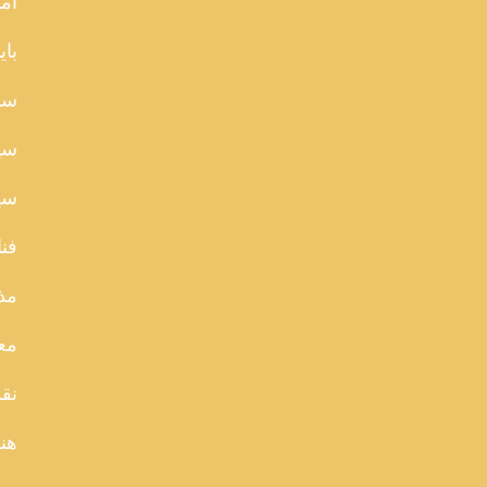
آما
بای
سا
سی
سین
فن
مذ
مع
نقد
هن