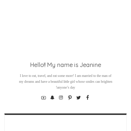
Hello!! My name is Jeanine
I love to eat, travel, and eat some more! I am married to the man of
my dreams and have a beautiful little girl whose smiles can brighten
anyone’s day!