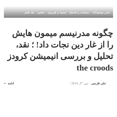
سایر موضوعات
سیاست و اجتماع
سینما و تلوزیون
مذهبی
نقد فیلم
چگونه مدرنیسم میمون هایش
را از غار دین نجات داد! ؛ نقد،
تحلیل و بررسی انیمیشن کرودز
the croods
علی فارسی
می 27, 2014
ادامه
Posted
by