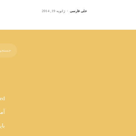
علی فارسی
ژانویه 19, 2014
Posted
by
red
آما
بای