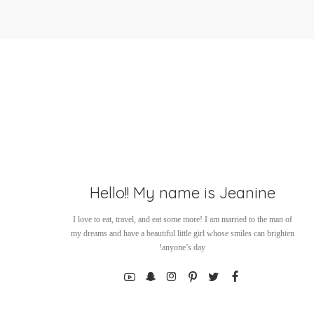
Hello!! My name is Jeanine
I love to eat, travel, and eat some more! I am married to the man of
my dreams and have a beautiful little girl whose smiles can brighten
anyone’s day!