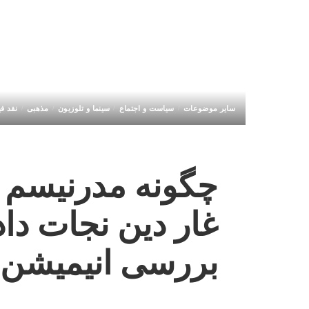
سایر موضوعات
سیاست و اجتماع
سینما و تلوزیون
مذهبی
نقد فی
چگونه مدرنیسم م
غار دین نجات داد!
بررسی انیمیشن کرودز s