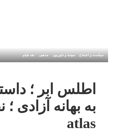
سیاست و اجتماع
سینما و تلوزیون
مذهبی
نقد فیلم
اطلس ابر ؛ داست
atlas