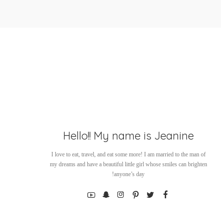
Hello!! My name is Jeanine
I love to eat, travel, and eat some more! I am married to the man of
my dreams and have a beautiful little girl whose smiles can brighten
anyone’s day!