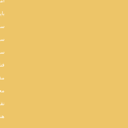
آما
بای
سا
سی
سین
فن
مذ
مع
نقد
هن