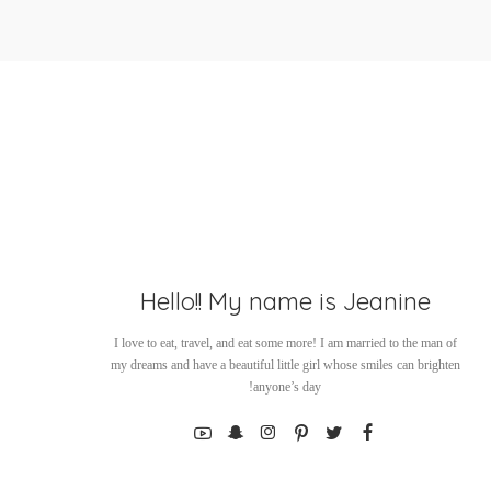
Hello!! My name is Jeanine
I love to eat, travel, and eat some more! I am married to the man of
my dreams and have a beautiful little girl whose smiles can brighten
anyone’s day!