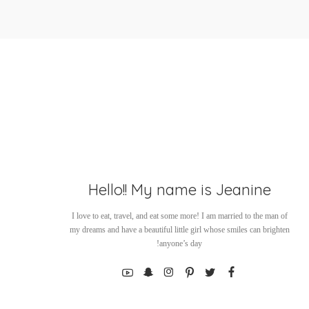
Hello!! My name is Jeanine
I love to eat, travel, and eat some more! I am married to the man of
my dreams and have a beautiful little girl whose smiles can brighten
anyone’s day!