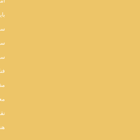
آما
بای
سا
سی
سین
فن
مذ
مع
نقد
هن