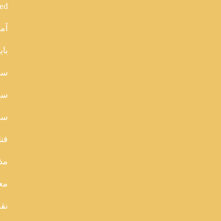
red
آما
بای
سا
سی
سین
فن
مذ
مع
نقد