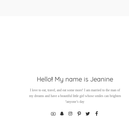
Hello!! My name is Jeanine
I love to eat, travel, and eat some more! I am married to the man of
my dreams and have a beautiful little girl whose smiles can brighten
anyone’s day!