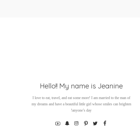
Hello!! My name is Jeanine
I love to eat, travel, and eat some more! I am married to the man of
my dreams and have a beautiful little girl whose smiles can brighten
anyone’s day!