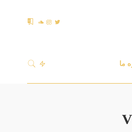
0
ه ما
V