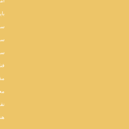
آما
بای
سا
سی
سین
فن
مذ
مع
نقد
هن