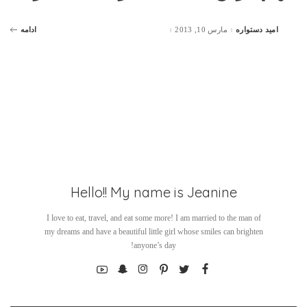
امید دستواره
مارس 10, 2013
ادامه
Posted
by
Hello!! My name is Jeanine
I love to eat, travel, and eat some more! I am married to the man of
my dreams and have a beautiful little girl whose smiles can brighten
anyone’s day!