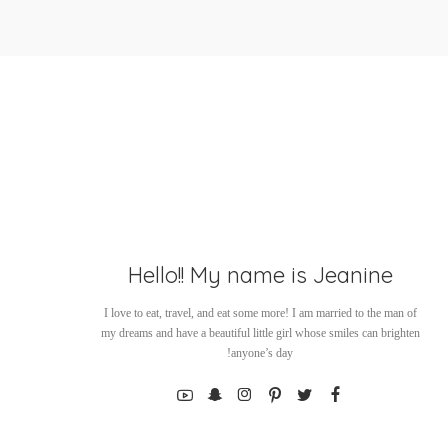
Hello!! My name is Jeanine
I love to eat, travel, and eat some more! I am married to the man of
my dreams and have a beautiful little girl whose smiles can brighten
anyone’s day!