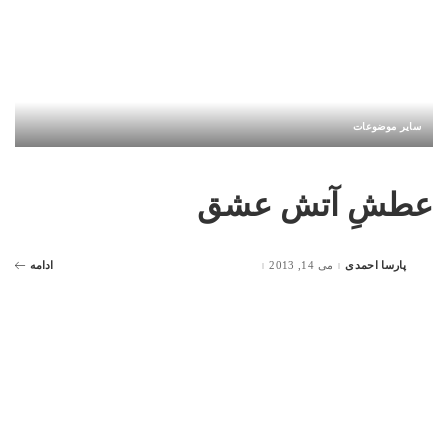
سایر موضوعات
عطشِ آتش عشق
پارسا احمدی
می 14, 2013
ادامه
Posted
by